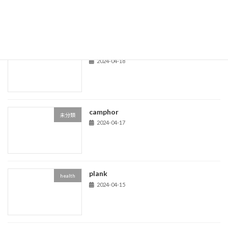
acom trees
life
2024-04-18
camphor
未分類
2024-04-17
plank
health
2024-04-15