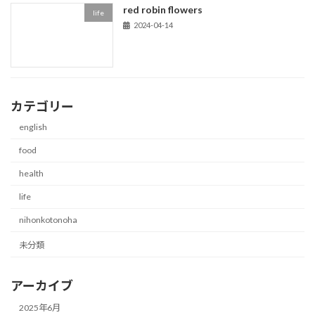
red robin flowers
life
2024-04-14
カテゴリー
english
food
health
life
nihonkotonoha
未分類
アーカイブ
2025年6月