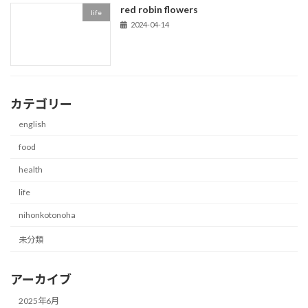
red robin flowers
life
2024-04-14
カテゴリー
english
food
health
life
nihonkotonoha
未分類
アーカイブ
2025年6月