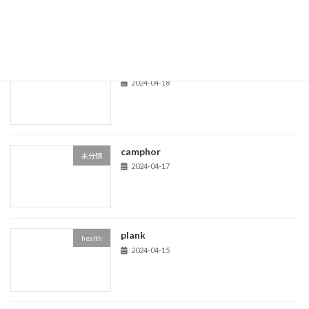
acom trees
life
2024-04-18
camphor
未分類
2024-04-17
plank
health
2024-04-15