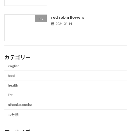
red robin flowers
life
2024-04-14
カテゴリー
english
food
health
life
nihonkotonoha
未分類