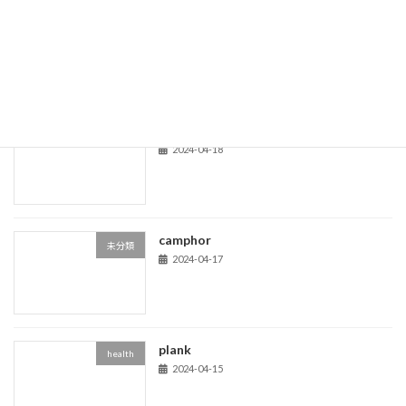
morning glories
health
2024-05-31
acom trees
life
2024-04-18
camphor
未分類
2024-04-17
plank
health
2024-04-15