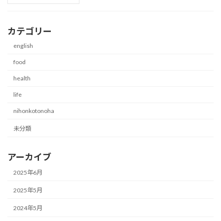
カテゴリー
english
food
health
life
nihonkotonoha
未分類
アーカイブ
2025年6月
2025年5月
2024年5月