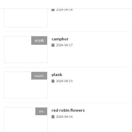
acom trees
life
2024-04-18
camphor
未分類
2024-04-17
plank
health
2024-04-15
red robin flowers
life
2024-04-14