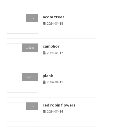
acom trees
life
2024-04-18
camphor
未分類
2024-04-17
plank
health
2024-04-15
red robin flowers
life
2024-04-14