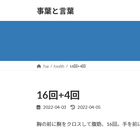
コ
ナ
事葉と言葉
ン
ビ
テ
ゲ
ン
ー
ツ
シ
へ
ョ
ス
ン
キ
に
ッ
移
Top
health
16回+4回
プ
動
16回+4回
2022-04-03
2022-04-05
最
終
更
胸の前に腕をクロスして腹筋、16回。手を前
新
日
時