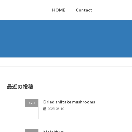
HOME
Contact
最近の投稿
Dried shiitake mushrooms
food
2025-06-10
Molokhiya