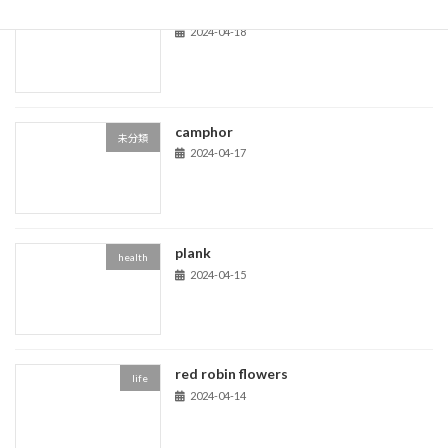
acom trees
life
2024-04-18
camphor
未分類
2024-04-17
plank
health
2024-04-15
red robin flowers
life
2024-04-14