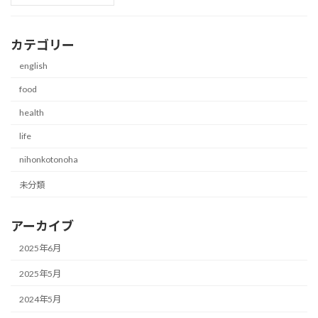
カテゴリー
english
food
health
life
nihonkotonoha
未分類
アーカイブ
2025年6月
2025年5月
2024年5月