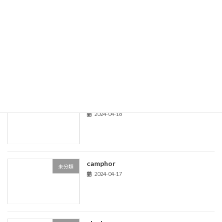
morning glories
health
2024-05-31
acom trees
life
2024-04-18
camphor
未分類
2024-04-17