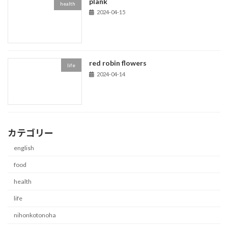
plank
health
2024-04-15
red robin flowers
life
2024-04-14
カテゴリー
english
food
health
life
nihonkotonoha