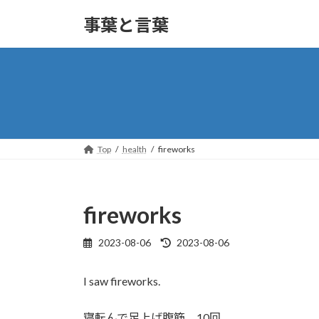
コ
ナ
事葉と言葉
ン
ビ
テ
ゲ
ン
ー
ツ
シ
へ
ョ
ス
ン
キ
に
ッ
移
Top
health
fireworks
プ
動
fireworks
2023-08-06
2023-08-06
最
終
更
I saw fireworks.
新
日
時
寝転んで足上げ腹筋、10回。