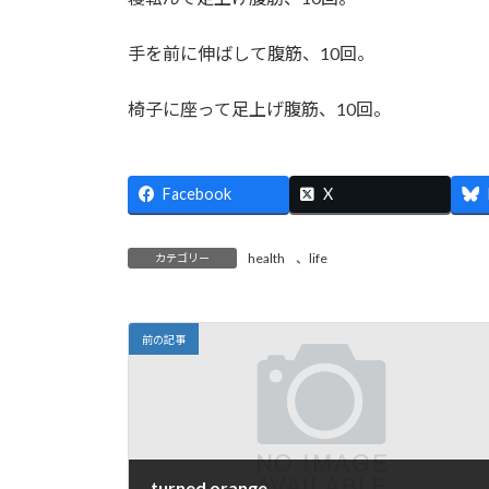
:
手を前に伸ばして腹筋、10回。
椅子に座って足上げ腹筋、10回。
Facebook
X
health
、
life
カテゴリー
前の記事
turned orange