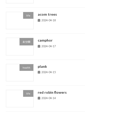
acom trees
life
2024-04-18
camphor
未分類
2024-04-17
plank
health
2024-04-15
red robin flowers
life
2024-04-14