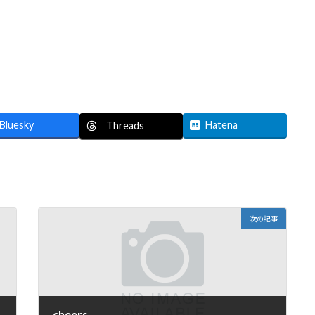
Bluesky
Hatena
Threads
次の記事
cheers