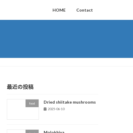
HOME
Contact
最近の投稿
Dried shiitake mushrooms
food
2025-06-10
Molokhiya