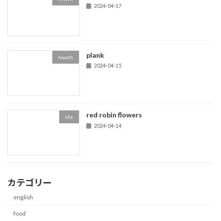
2024-04-17
plank
health
2024-04-15
red robin flowers
life
2024-04-14
カテゴリー
english
food