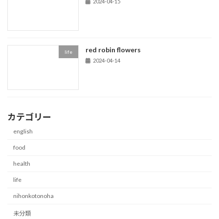
2024-04-15
red robin flowers
life
2024-04-14
カテゴリー
english
food
health
life
nihonkotonoha
未分類