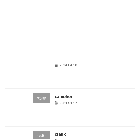
morning glories
health
2024-05-31
acom trees
life
2024-04-18
camphor
未分類
2024-04-17
plank
health